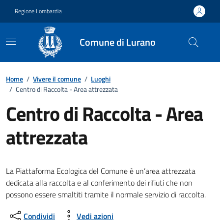
Vai ai contenuti
Vai al footer
Regione Lombardia
Comune di Lurano
Home
/
Vivere il comune
/
Luoghi
/
Centro di Raccolta - Area attrezzata
Centro di Raccolta - Area
attrezzata
La Piattaforma Ecologica del Comune è un’area attrezzata
dedicata alla raccolta e al conferimento dei rifiuti che non
possono essere smaltiti tramite il normale servizio di raccolta.
Condividi
Vedi azioni