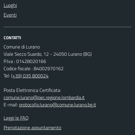
Luoghi
Eventi
CONTATTI
Comune di Lurano
Viale Secco Suardo, 12 - 24050 Lurano (BG)
P.Iva : 01428020166
Codice fiscale : 84002970162
Tel:
(+39) 035 800024
Posta Elettronica Certificata:
comune.lurano@pec.regione.lombardia.it
E-mail:
protocollo.lurano@comune.lurano.bg.it
Leggi le FAQ
Prenotazione appuntamento