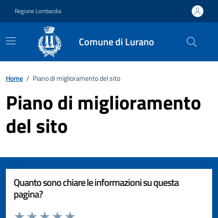
Vai ai contenuti
Vai al footer
Regione Lombardia
Comune di Lurano
Home
/
Piano di miglioramento del sito
Piano di miglioramento
del sito
Quanto sono chiare le informazioni su questa
pagina?
Valuta da 1 a 5 stelle la pagina