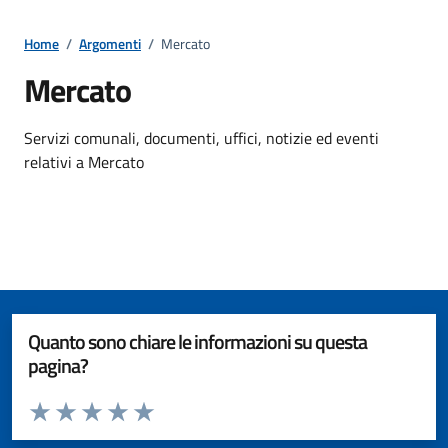
Home
/
Argomenti
/
Mercato
Mercato
Dettagli della notizia
Servizi comunali, documenti, uffici, notizie ed eventi
relativi a Mercato
Quanto sono chiare le informazioni su questa
pagina?
Valuta da 1 a 5 stelle la pagina
Valuta 1 stelle su 5
Valuta 2 stelle su 5
Valuta 3 stelle su 5
Valuta 4 stelle su 5
Valuta 5 stelle su 5