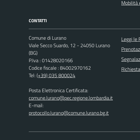
Mobilità 
CONTATTI
Comune di Lurano
Leggi le
Viale Secco Suardo, 12 - 24050 Lurano
Prenota
(BG)
Segnalazi
P.Iva : 01428020166
Codice fiscale : 84002970162
Richiesta
Tel:
(+39) 035 800024
Posta Elettronica Certificata:
comune.lurano@pec.regione.lombardia.it
E-mail:
protocollo.lurano@comune.lurano.bg.it