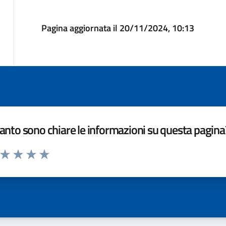
Pagina aggiornata il 20/11/2024, 10:13
nto sono chiare le informazioni su questa pagina
a da 1 a 5 stelle la pagina
ta 1 stelle su 5
Valuta 2 stelle su 5
Valuta 3 stelle su 5
Valuta 4 stelle su 5
Valuta 5 stelle su 5