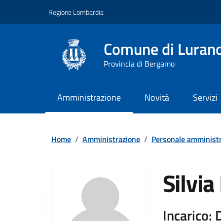
Vai ai contenuti
Vai al footer
Regione Lombardia
Comune di Luran
Provincia di Bergamo
Amministrazione
Novità
Servizi
Home
/
Amministrazione
/
Personale amministr
Silvia 
Incarico: