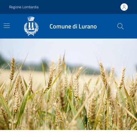
Vai ai contenuti
Vai al footer
Regione Lombardia
Comune di Lurano