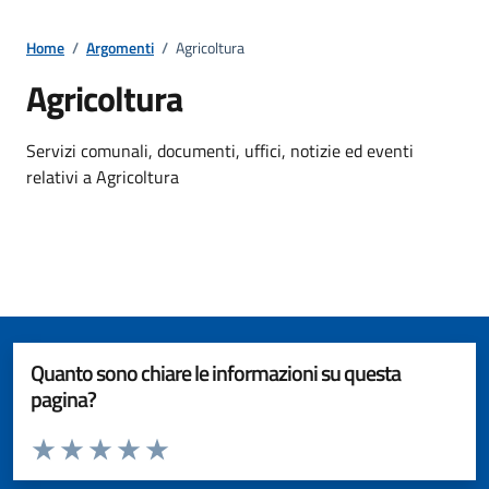
Home
/
Argomenti
/
Agricoltura
Agricoltura
Dettagli della notizia
Servizi comunali, documenti, uffici, notizie ed eventi
relativi a Agricoltura
Quanto sono chiare le informazioni su questa
pagina?
Valuta da 1 a 5 stelle la pagina
Valuta 1 stelle su 5
Valuta 2 stelle su 5
Valuta 3 stelle su 5
Valuta 4 stelle su 5
Valuta 5 stelle su 5